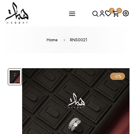
0
0
Home
RNS0021
-0%